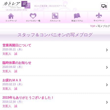
TOP
＞写メブログ
スタッフ＆コンパニオンの写メブログ
営業再開日について
2020.05.21（
木
）
/ 36歳
支配人 誠
臨時休業のお知らせ
2020.04.02（
木
）
/ 36歳
支配人 誠
お疲れＭＡＸ
2020.02.13（
木
）
/ 36歳
支配人 誠
2019年もありがとうございました！
2019.12.30（
月
）
/ 36歳
支配人 誠