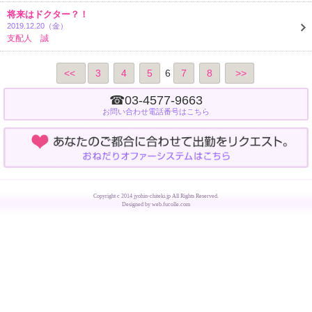
将来はドクター？！
2019.12.20（
金
）
/ 36歳
支配人 誠
<<
3
4
5
6
7
8
>>
☎03-4577-9663
お問い合わせ電話番号はこちら
Copyright c 2014 jyohin-chiteki.jp All Rights Reserved.
Designed by
web.fucolle.com