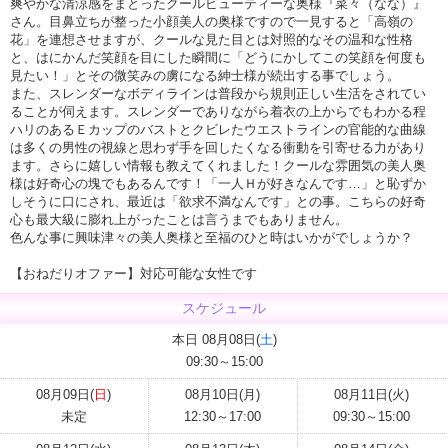
爽やかな清涼感をまとったクールビューティーな奥様『菜々（なな）』
さん。目鼻立ちが整った小顔美人の奥様ですので一見すると「高嶺の
花」を連想させますが、クールな見た目とは対照的なその温和な性格
と、はにかんだ笑顔を目にした瞬間に「どうにかしてこの笑顔を何度も
見たい！」とその微笑みの虜になる紳士様が続出する事でしょう。
また、スレンダーなボディラインは普段から規則正しい生活をされてい
ることが伺えます。スレンダーでありながら着衣の上からでもわかる程
ハリのあるＥカップのバストとクビレたウエストラインの官能的な曲線
は多くの男性の視線と思わず手を回したくなる衝動を引寄せる力があり
ます。さらに嬉しい情報も教えてくれました！クールな雰囲気の美人奥
様は好奇心の塊でもあるんです！「一人Ｈが好きなんです…」と恥ずか
しそうに口にされ、最近は「欲求不満なんです」との事。こちらの好奇
心も最大級に膨れ上がったことは言うまでもありません。
色んな事に興味津々の美人奥様と至福のひと時はいかがでしょうか？
【おねだりオファー】対応可能な女性です
スケジュール
本日 08月08日(
土
)
09:30～15:00
08月09日(
日
)
08月10日(月)
08月11日(火)
未定
12:30～17:00
09:30～15:00