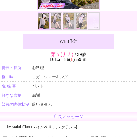
WEB予約
菜々(ナナ)
/ 39歳
161cm-86(
E
)-59-88
特技・長所
お料理
趣 味
ヨガ ウォーキング
性 感 帯
バスト
好きな言葉
感謝
普段の喫煙状況
吸いません
店長メッセージ
【Imperial Class - インペリアル クラス -】