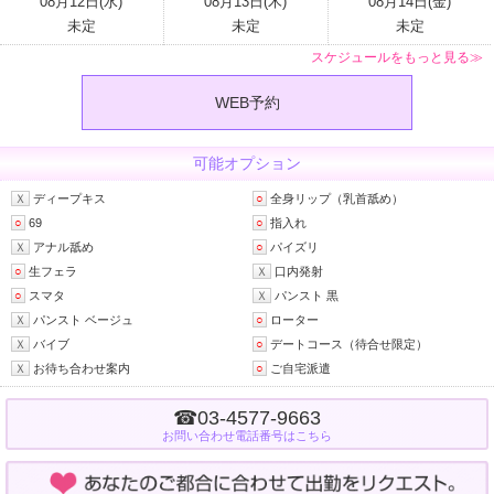
08月12日(水)
08月13日(木)
08月14日(金)
未定
未定
未定
スケジュールをもっと見る≫
WEB予約
可能オプション
Ｘ
ディープキス
○
全身リップ（乳首舐め）
○
69
○
指入れ
Ｘ
アナル舐め
○
パイズリ
○
生フェラ
Ｘ
口内発射
○
スマタ
Ｘ
パンスト 黒
Ｘ
パンスト ベージュ
○
ローター
Ｘ
バイブ
○
デートコース（待合せ限定）
Ｘ
お待ち合わせ案内
○
ご自宅派遣
☎03-4577-9663
お問い合わせ電話番号はこちら